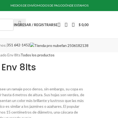
MEDIOS DE ENVÍO
MODOS DE PAGO
DÓNDE ESTAMOS
INGRESAR / REGISTRARSE
$
0,00
351 642-1452
nos:
ado Env 8lts
Todos los productos
Env 8lts
Posee un ramaje poco denso, sin embargo, su copa es
 hasta 6 metros de altura. Sus hojas son verdes, de
esentan un color más brillante y lustroso que las más
ico es similar a los jazmines o azahares. El popular
unos 15 centímetros de diámetro, una cáscara de
s de un rosado suave.