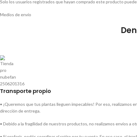
Solo los usuarios registrados que hayan comprado este producto pueden
Medios de envío
Den
Transporte propio
• ¡Queremos que tus plantas lleguen impecables! Por eso, realizamos env
dirección de entrega.
• Debido a la fragilidad de nuestros productos, no realizamos envíos a o
• Si preferís, podés coordinar el retiro por tu cuenta. En ese caso, el tr