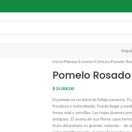
Segui
Inicio
Plantas Exterior
Cítricos
Pomelo Ros
Pomelo Rosado 
$
25.000,00
El pomelo es un árbol de follaje perenne. 
frondosa y redondeada. Puede llegar a medir
forma oval y sencillas. Las hojas jóvenes pr
antiguas. .El aroma de sus flores característ
fruto del pomelo es grande, redondo – de 
color amarillo rosado ,el color de la pulpa e