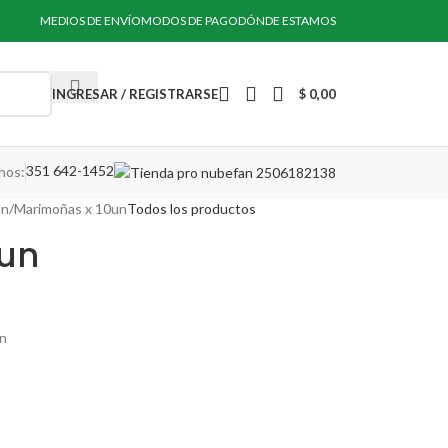
MEDIOS DE ENVÍO
MODOS DE PAGO
DÓNDE ESTAMOS
INGRESAR / REGISTRARSE
$
0,00
351 642-1452
nos:
ón
Marimoñas x 10un
Todos los productos
0un
ón