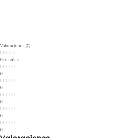
Valoraciones (0)
0 reseñas
0
0
0
0
0