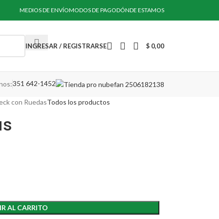
MEDIOS DE ENVÍO
MODOS DE PAGO
DÓNDE ESTAMOS
INGRESAR / REGISTRARSE
$
0,00
351 642-1452
nos:
eck con Ruedas
Todos los productos
as
R AL CARRITO